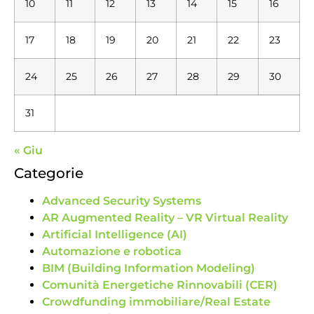
10
11
12
13
14
15
16
17
18
19
20
21
22
23
24
25
26
27
28
29
30
31
« Giu
Categorie
Advanced Security Systems
AR Augmented Reality – VR Virtual Reality
Artificial Intelligence (AI)
Automazione e robotica
BIM (Building Information Modeling)
Comunità Energetiche Rinnovabili (CER)
Crowdfunding immobiliare/Real Estate