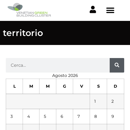
territorio
Agosto 2026
L
M
M
G
V
S
D
1
2
3
4
5
6
7
8
9