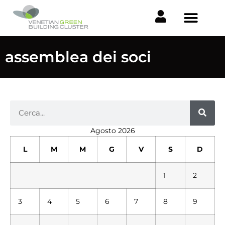
assemblea dei soci
Agosto 2026
L
M
M
G
V
S
D
1
2
3
4
5
6
7
8
9