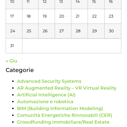
10
11
12
13
14
15
16
17
18
19
20
21
22
23
24
25
26
27
28
29
30
31
« Giu
Categorie
Advanced Security Systems
AR Augmented Reality – VR Virtual Reality
Artificial Intelligence (AI)
Automazione e robotica
BIM (Building Information Modeling)
Comunità Energetiche Rinnovabili (CER)
Crowdfunding immobiliare/Real Estate