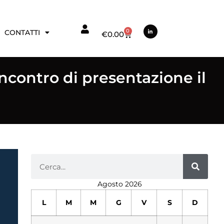
0
CONTATTI
€
0.00
ncontro di presentazione il
Agosto 2026
L
M
M
G
V
S
D